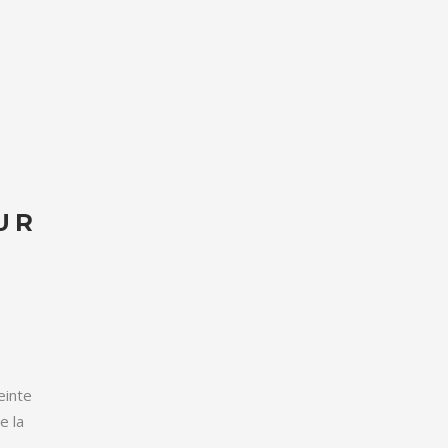
UR
einte
e la