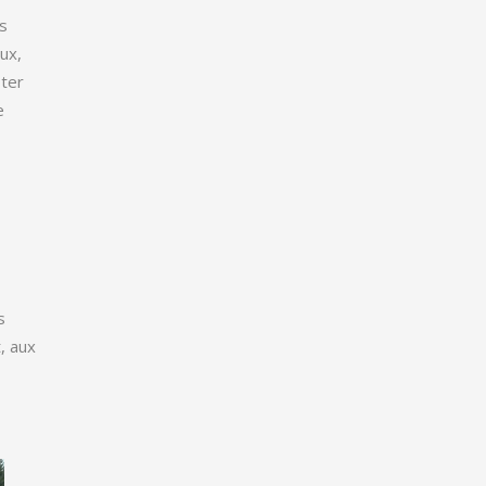
es
ux,
ster
e
s
, aux