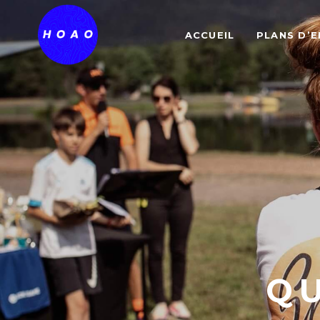
ACCUEIL
PLANS D’
Q