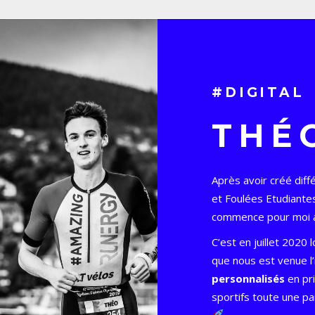
#DIGITAL
THÉ
Après avoir créé dif
et Foulées Etudiantes
commence pour moi
C’est en juillet 2020
que nous est venue l
personnalisés
en pri
sportifs toute une pa