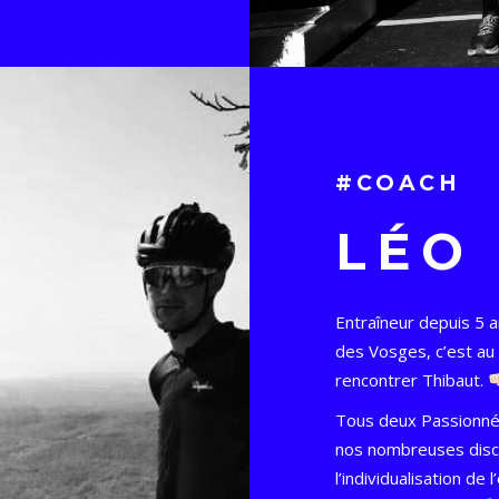
#COACH
LÉO
Entraîneur depuis 5 an
des Vosges, c’est au 
rencontrer Thibaut.
Tous deux Passionnés
nos nombreuses discus
l’individualisation de