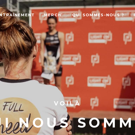
ENTRAÎNEMENT
MERCH’
QUI SOMMES-NOUS ?
VOILÀ
UI NOUS SOMM