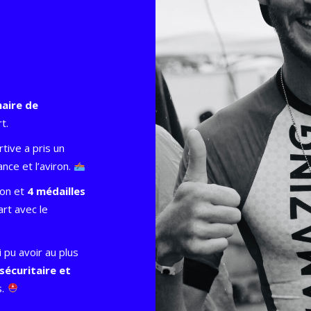
naire de
t.
tive a pris un
nce et l’aviron.
ron et
4 médailles
rt avec le
i pu avoir au plus
 sécuritaire et
s.